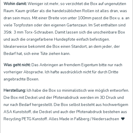
Wohin damit:
Weniger ist
mehr, so verzichtet die Box auf ungenutzten
Raum. Kaum größer als die handelsüblichen Rollen ist alles dran, was
dran sein muss. Mit einer Breite von unter 100mm passt die Box u. a. an
viele Torpfosten oder den eigenen Gartenzaun. Im Set enthalten sind
3Stk 3 mm Torx-Schrauben. Damit lassen sich die unscheinbare Box
und auch die orangefarbene Hundepfote einfach befestigen.
Idealerweise bekommt die Box einen Standort, an dem jeder, der
Bedarf hat, sich eine Tüte ziehen kann.
Was geht nicht:
Das
Anbringen an fremdem Eigentum bitte nur nach
vorheriger Absprache. Ich hafte ausdrücklich nicht für durch Dritte
angebrachte Boxen.
Herstellung:
Ich habe die Box so minimalistisch wie möglich entworfen.
Die Box mit Deckel und der Pfotenabdruck werden im 3D Druck und
nur nach Bedarf hergestellt. Die Box selbst besteht aus hochwertigem
ASA Kunststoff, die Deckel und auch der Pfotenabdruck bestehen aus
Recycling PETG Kunstoff. Alles Made in Faßberg / Niedersachsen ❤️