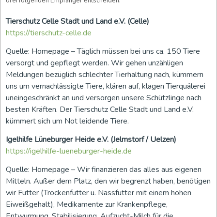
drei folgenden Empfänger entscheiden.
Tierschutz Celle Stadt und Land e.V. (Celle)
https://tierschutz-celle.de
Quelle: Homepage – Täglich müssen bei uns ca. 150 Tiere
versorgt und gepflegt werden. Wir gehen unzähligen
Meldungen bezüglich schlechter Tierhaltung nach, kümmern
uns um vernachlässigte Tiere, klären auf, klagen Tierquälerei
uneingeschränkt an und versorgen unsere Schützlinge nach
besten Kräften. Der Tierschutz Celle Stadt und Land e.V.
kümmert sich um Not leidende Tiere.
Igelhilfe Lüneburger Heide e.V. (Jelmstorf / Uelzen)
https://igelhilfe-lueneburger-heide.de
Quelle: Homepage – Wir finanzieren das alles aus eigenen
Mitteln. Außer dem Platz, den wir begrenzt haben, benötigen
wir Futter (Trockenfutter u. Nassfutter mit einem hohen
Eiweißgehalt), Medikamente zur Krankenpflege,
Entwurmung, Stabilisierung, Aufzucht-Milch für die