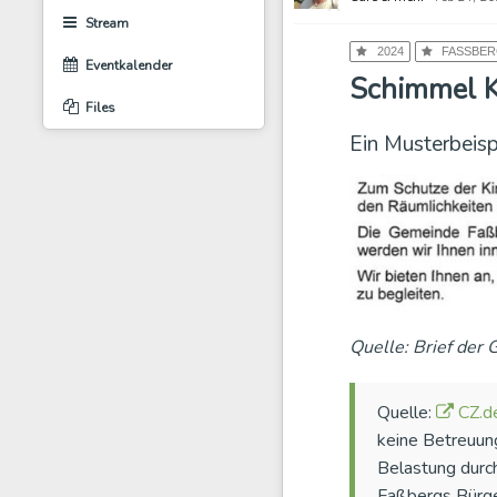
Stream
2024
FASSBERG
Eventkalender
Schimmel K
Files
Ein Musterbeisp
Quelle: Brief der
Quelle:
CZ.d
keine Betreuung
Belastung durc
Faßbergs Bürge