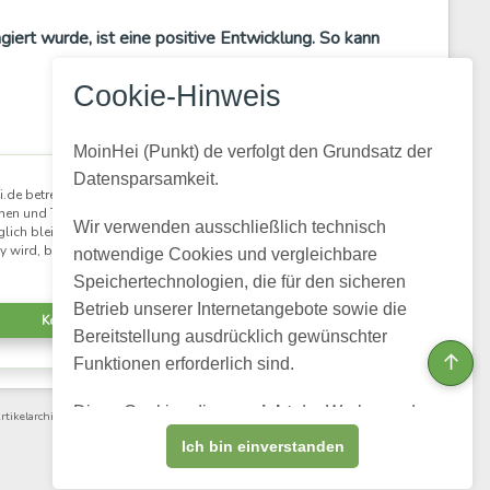
agiert wurde, ist eine positive Entwicklung. So kann
Cookie-Hinweis
MoinHei (Punkt) de verfolgt den Grundsatz der
×
Datensparsamkeit.
.de betreibe ich kostenlos, damit regionale
nen und Themen aus unserer Gemeinde für alle
Wir verwenden ausschließlich technisch
lich bleiben. Damit daraus eine lebendige
 wird, braucht es Menschen, die mitlesen und
notwendige Cookies und vergleichbare
mitmachen.
Speichertechnologien, die für den sicheren
Betrieb unserer Internetangebote sowie die
Kostenlos registrieren
Bereitstellung ausdrücklich gewünschter
↑
Funktionen erforderlich sind.
Diese Cookies dienen
nicht
der Werbung, dem
rtikelarchiv
·
Videoarchiv
· Powered by
HumHub
Profiling oder dem Verkauf personenbezogener
Ich bin einverstanden
Daten.