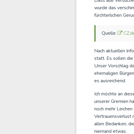
Dass alle Versuche
wurde das verschim
fürchterlichen Ger
Quelle:
CZ.d
Nach aktuellen Inf
statt. Es sollen d
Unser Vorschlag da
ehemaligen Bürgerm
es ausreichend.
Ich möchte an dies
unserer Gremien hab
noch mehr Leichen 
Vertrauensverlust 
allen Bedanken, di
niemand etwas.