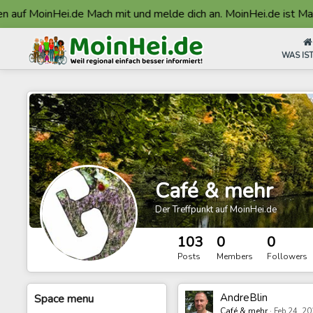
nHei.de Mach mit und melde dich an. MoinHei.de ist Made in Faß
WAS IST
Café & mehr
Der Treffpunkt auf MoinHei.de
103
0
0
Posts
Members
Followers
AndreBlin
Space
menu
Café & mehr
·
Feb 24, 2