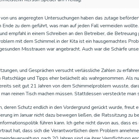
ie von uns angeregten Untersuchungen haben das zutage befördert
 Ende zu dem geführt, was man auf jeden Fall vermeiden wollte
nd empfahl in einem Schreiben an den Betreiber, die Betreuung
roblem mit dem Schimmel in der Kita ist ein hausgemachtes Pro
gesunden Misstrauen war angebracht. Auch war die Schärfe unse
itzungen, und Gesprächen versucht verlässliche Zahlen zu erfah
n Ratschläge und Tipps eher belächelt als wahrgenommen. Als nu
reits seit gut 21 Jahren von dem Schimmelproblem wusste, dara
 man reinen Tisch machen müssen. Stattdessen versteckte man sich
n, deren Schutz endlich in den Vordergrund gerückt wurde, freut e
erung im Januar nicht dazu bewegen ließen, die Ratssitzung zu be
nformationspolitik führen kann. Ich gehe nicht davon aus, dass es
rtraut hat, dass sich die Verantwortlichen dem Problem annehmen
indeverwaltung, nach 20 Jahren sind sie ihrer Verpflichtung e