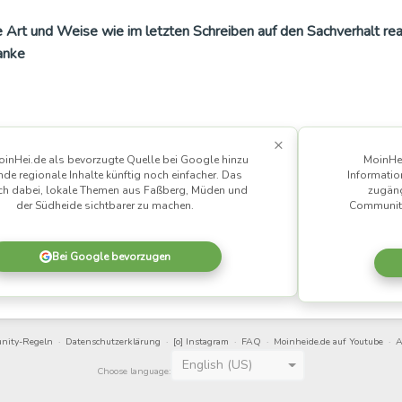
 die Art und Weise wie im letzten Schreiben auf den Sachverhalt re
anke
×
inHei.de als bevorzugte Quelle bei Google hinzu
MoinHei
nde regionale Inhalte künftig noch einfacher. Das
Informatio
uch dabei, lokale Themen aus Faßberg, Müden und
zugäng
der Südheide sichtbarer zu machen.
Community
Bei Google bevorzugen
nity-Regeln
·
Datenschutz­erklärung
·
[o] Instagram
·
FAQ
·
Moinheide.de auf Youtube
·
A
English (US)
Choose language: