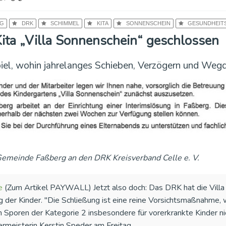
DRK
SCHIMMEL
KITA
SONNENSCHEIN
GESUNDHEIT
ita „Villa Sonnenschein“ geschlossen
iel, wohin jahrelanges Schieben, Verzögern und Wegd
 Gemeinde Faßberg an den DRK Kreisverband Celle e. V.
e
(Zum Artikel PAYWALL) Jetzt also doch: Das DRK hat die Villa
 der Kinder. "Die Schließung ist eine reine Vorsichtsmaßnahme, w
h Sporen der Kategorie 2 insbesondere für vorerkrankte Kinder n
rmeisterin Kerstin Speder am Freitag.