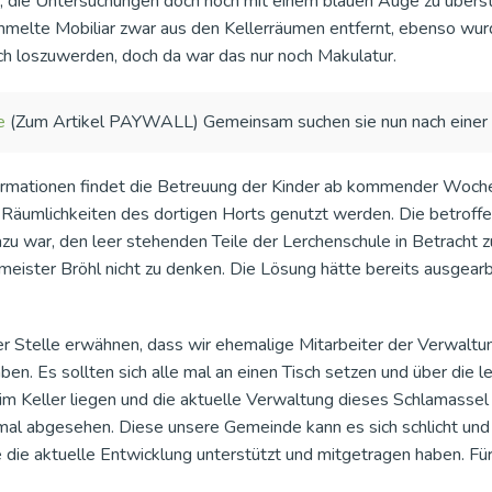
, die Untersuchungen doch noch mit einem blauen Auge zu überste
melte Mobiliar zwar aus den Kellerräumen entfernt, ebenso wurd
uch loszuwerden, doch da war das nur noch Makulatur.
e
(Zum Artikel PAYWALL) Gemeinsam suchen sie nun nach einer I
ormationen findet die Betreuung der Kinder ab kommender Woche
ie Räumlichkeiten des dortigen Horts genutzt werden. Die betroff
zu war, den leer stehenden Teile der Lerchenschule in Betracht 
eister Bröhl nicht zu denken. Die Lösung hätte bereits ausgearb
er Stelle erwähnen, dass wir ehemalige Mitarbeiter der Verwaltu
en. Es sollten sich alle mal an einen Tisch setzen und über die le
im Keller liegen und die aktuelle Verwaltung dieses Schlamass
mal abgesehen. Diese unsere Gemeinde kann es sich schlicht und e
e die aktuelle Entwicklung unterstützt und mitgetragen haben. Fü