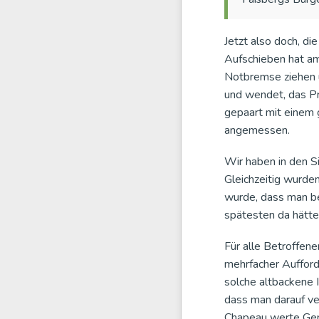
Jetzt also doch, d
Aufschieben hat am
Notbremse ziehen u
und wendet, das P
gepaart mit einem 
angemessen.
Wir haben in den S
Gleichzeitig wurde
wurde, dass man be
spätesten da hätte
Für alle Betroffene
mehrfacher Aufford
solche altbackene I
dass man darauf ve
Chapeau werte Geme