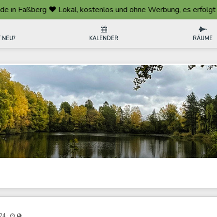
berg ❤️ Lokal, kostenlos und ohne Werbung, es erfolgt keine We
 NEU?
KALENDER
RÄUME
Last updated Feb 25, 2024 - 7:41 AM
Visible also to unregistered users
·
024