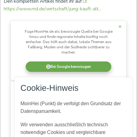
Den kompletten Artikel findet ihr auf
https://www.rnd.de/wirtschaft/jung-kauft-alt...
×
Füge MoinHei.de als bevorzugte Quelle bei Google
hinzu und finde regionale Inhalte künftig noch
einfacher. Das hilft auch dabei, lokale Themen aus
Faßberg, Müden und der Südheide sichtbarer zu
machen.
Bei Google bevorzugen
×
Cookie-Hinweis
MoinHei.de betreibe ich kostenlos, damit regionale
Informationen und Themen aus unserer Gemeinde für
alle zugänglich bleiben. Damit daraus eine
MoinHei (Punkt) de verfolgt den Grundsatz der
lebendige Community wird, braucht es Menschen,
Datensparsamkeit.
die mitlesen und mitmachen.
Wir verwenden ausschließlich technisch
Kostenlos registrieren
notwendige Cookies und vergleichbare