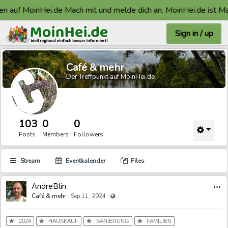
auf MoinHei.de Mach mit und melde dich an. MoinHei.de ist Made 
Sign in / up
Café & mehr
Der Treffpunkt auf MoinHei.de
103
0
0
Posts
Members
Followers
Stream
Eventkalender
Files
AndreBlin
Visible also to unregistered users
Café & mehr
·
·
Sep 11, 2024
2024
HAUSKAUF
SANIERUNG
FAMILIEN