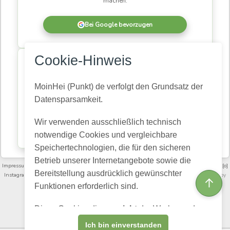
machen.
Bei Google bevorzugen
×
Cookie-Hinweis
MoinHei.de betreibe ich kostenlos, damit regionale
Informationen und Themen aus unserer Gemeinde für
alle zugänglich bleiben. Damit daraus eine
MoinHei (Punkt) de verfolgt den Grundsatz der
lebendige Community wird, braucht es Menschen,
Datensparsamkeit.
die mitlesen und mitmachen.
Wir verwenden ausschließlich technisch
Kostenlos registrieren
notwendige Cookies und vergleichbare
Speichertechnologien, die für den sicheren
Betrieb unserer Internetangebote sowie die
Impressum
·
Nutzungsbedingungen und Community-Regeln
·
Datenschutz­erklärung
·
[o]
Bereitstellung ausdrücklich gewünschter
Instagram
·
FAQ
·
Moinheide.de auf Youtube
·
Artikelarchiv
·
Videoarchiv
· Powered by
↑
HumHub
Funktionen erforderlich sind.
English (US)
Choose language:
Diese Cookies dienen
nicht
der Werbung, dem
Profiling oder dem Verkauf personenbezogener
Ich bin einverstanden