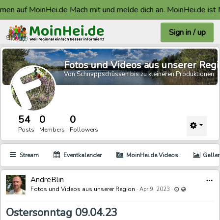
 auf MoinHei.de Mach mit und melde dich an. MoinHei.de ist Mad
Sign in / up
Fotos und Videos aus unserer Reg
Von Schnappschüssen bis zu kleineren Produktionen
54
0
0
Posts
Members
Followers
Stream
Eventkalender
MoinHei.de Videos
Galler
AndreBlin
Last updated N
Visible also t
Fotos und Videos aus unserer Region
·
·
Apr 9, 2023
Ostersonntag 09.04.23