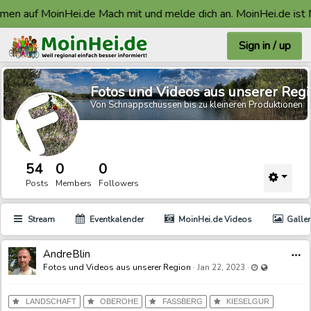
en auf MoinHei.de Mach mit und melde dich an. MoinHei.de ist Ma
Sign in / up
Fotos und Videos aus unserer Reg
Von Schnappschüssen bis zu kleineren Produktionen
54
0
0
Posts
Members
Followers
Stream
Eventkalender
MoinHei.de Videos
Galler
AndreBlin
Last updated 
Visible also 
Fotos und Videos aus unserer Region
·
·
Jan 22, 2023
LANDSCHAFT
OBEROHE
FASSBERG
KIESELGUR