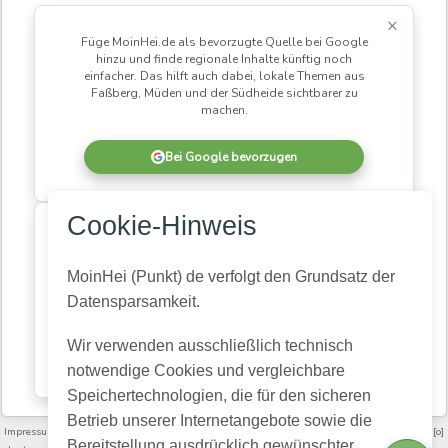
3
×
,
2
Füge MoinHei.de als bevorzugte Quelle bei Google
0
hinzu und finde regionale Inhalte künftig noch
2
einfacher. Das hilft auch dabei, lokale Themen aus
3
-
Faßberg, Müden und der Südheide sichtbarer zu
7
machen.
:
5
3
P
Bei Google bevorzugen
M
×
Cookie-Hinweis
MoinHei.de betreibe ich kostenlos, damit regionale
Informationen und Themen aus unserer Gemeinde für
alle zugänglich bleiben. Damit daraus eine
MoinHei (Punkt) de verfolgt den Grundsatz der
lebendige Community wird, braucht es Menschen,
Datensparsamkeit.
die mitlesen und mitmachen.
Wir verwenden ausschließlich technisch
Kostenlos registrieren
notwendige Cookies und vergleichbare
Speichertechnologien, die für den sicheren
Betrieb unserer Internetangebote sowie die
Impressum
·
Nutzungsbedingungen und Community-Regeln
·
Datenschutz­erklärung
·
[o]
Bereitstellung ausdrücklich gewünschter