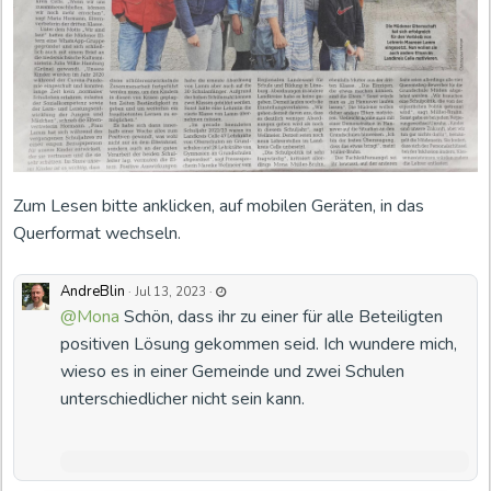
Zum Lesen bitte anklicken, auf mobilen Geräten, in das
Querformat wechseln.
AndreBlin
L
·
Jul 13, 2023
·
a
@Mona
Schön, dass ihr zu einer für alle Beteiligten
s
t
positiven Lösung gekommen seid. Ich wundere mich,
u
p
wieso es in einer Gemeinde und zwei Schulen
d
a
unterschiedlicher nicht sein kann.
t
e
d
J
u
l
1