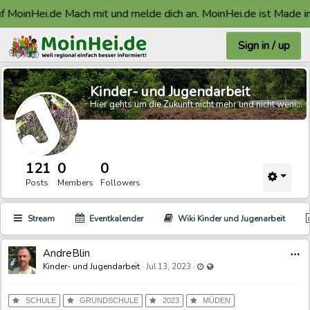
MoinHei.de Mach mit und melde dich an. MoinHei.de ist Made in F
Sign in / up
Kinder- und Jugendarbeit
Hier gehts um die Zukunft nicht mehr und nicht weniger.
121
0
0
Posts
Members
Followers
Stream
Eventkalender
Wiki Kinder und Jugenarbeit
AndreBlin
Last updated Jul 20, 2023 - 
Visible also to unregistered 
Kinder- und Jugendarbeit
·
·
Jul 13, 2023
SCHULE
GRUNDSCHULE
2023
MÜDEN