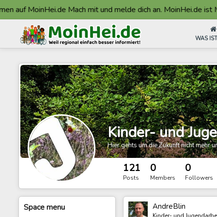
 MoinHei.de Mach mit und melde dich an. MoinHei.de ist Made in 
WAS IST
Kinder- und Juge
Hier gehts um die Zukunft nicht mehr u
121
0
0
Posts
Members
Followers
AndreBlin
Space
menu
Kinder- und Jugendarbe