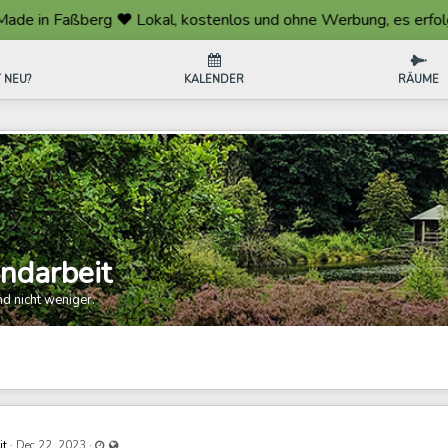
Faßberg ❤️ Lokal, kostenlos und ohne Werbung, es erfolgt keine
 NEU?
KALENDER
RÄUME
ndarbeit
nd nicht weniger.
Last updated Jan 13, 2024 - 1:46 PM
Visible also to unregistered users
it
·
·
Dec 22, 2023