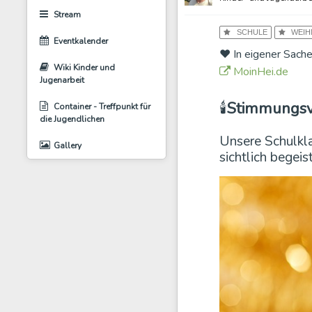
Stream
SCHULE
WEIH
Eventkalender
❤️ In eigener Sache
Wiki Kinder und
MoinHei.de
Jugenarbeit
🕯️
Stimmungsvo
Container - Treffpunkt für
die Jugendlichen
Unsere Schulkl
Gallery
sichtlich begeist