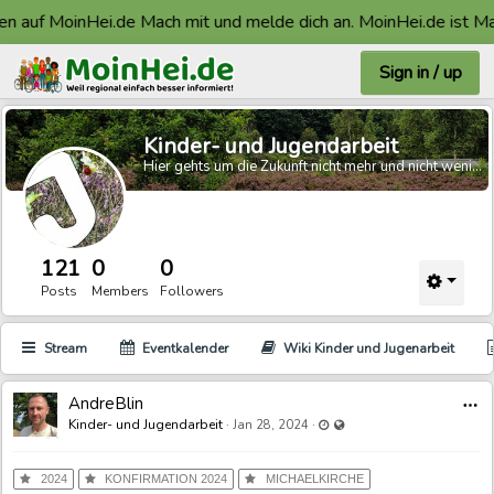
auf MoinHei.de Mach mit und melde dich an. MoinHei.de ist Made
Sign in / up
Kinder- und Jugendarbeit
Hier gehts um die Zukunft nicht mehr und nicht weniger.
121
0
0
Posts
Members
Followers
Stream
Eventkalender
Wiki Kinder und Jugenarbeit
AndreBlin
Last updated Jan 29, 2024 -
Visible also to unregistered
Kinder- und Jugendarbeit
·
·
Jan 28, 2024
2024
KONFIRMATION 2024
MICHAELKIRCHE