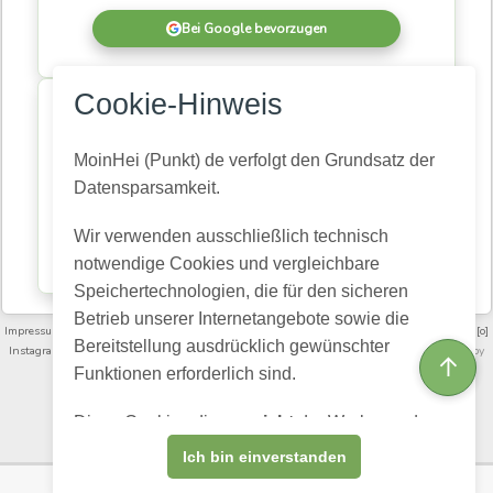
Bei Google bevorzugen
×
Cookie-Hinweis
MoinHei.de betreibe ich kostenlos, damit regionale
Informationen und Themen aus unserer Gemeinde für
alle zugänglich bleiben. Damit daraus eine
MoinHei (Punkt) de verfolgt den Grundsatz der
lebendige Community wird, braucht es Menschen,
Datensparsamkeit.
die mitlesen und mitmachen.
Wir verwenden ausschließlich technisch
Kostenlos registrieren
notwendige Cookies und vergleichbare
Speichertechnologien, die für den sicheren
Betrieb unserer Internetangebote sowie die
Impressum
·
Nutzungsbedingungen und Community-Regeln
·
Datenschutz­erklärung
·
[o]
Bereitstellung ausdrücklich gewünschter
Instagram
·
FAQ
·
Moinheide.de auf Youtube
·
Artikelarchiv
·
Videoarchiv
· Powered by
↑
HumHub
Funktionen erforderlich sind.
English (US)
Choose language:
Diese Cookies dienen
nicht
der Werbung, dem
Profiling oder dem Verkauf personenbezogener
Ich bin einverstanden
Daten.