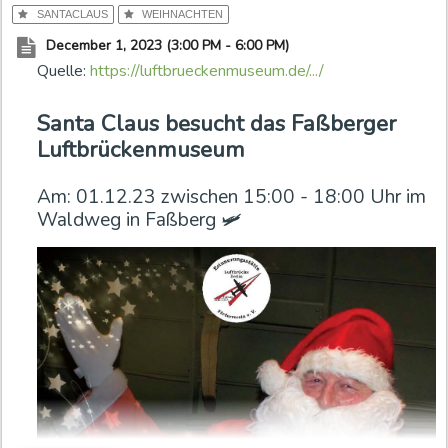
SANTACLAUS
WEIHNACHTEN
c
o
December 1, 2023 (3:00 PM - 6:00 PM)
n
Quelle:
https://luftbrueckenmuseum.de/.../
t
e
Santa Claus besucht das Faßberger
n
Luftbrückenmuseum
t
i
Am: 01.12.23 zwischen 15:00 - 18:00 Uhr im
s
Waldweg in Faßberg 🛩
a
r
c
h
i
v
e
d