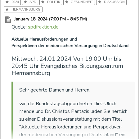
2024
SPD
POLITIK
GESUNDHEIT
DISKUSSION
c
HERMANNSBURG
o
January 18, 2024 (7:00 PM - 8:45 PM)
n
Quelle:
spdfraktion.de
t
e
Aktuelle Herausforderungen und
n
Perspektiven der medizinischen Versorgung in Deutschland
t
i
Mittwoch, 24.01.2024 Von 19:00 Uhr bis
s
20:45 Uhr Evangelisches Bildungszentrum
Hermannsburg
a
r
c
Sehr geehrte Damen und Herren,
h
i
wir, die Bundestagsabgeordneten Dirk-Ulrich
v
Mende und Dr. Christos Pantazis laden Sie herzlich
e
zu einer Diskussionsveranstaltung mit dem Titel
d
"Aktuelle Herausforderungen und Perspektiven
der medizinischen Versorgung in Deutschland" ein.