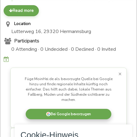
Die Veranstaltung wird am Mittwoch, den 24.
Read more
Januar 2024 um 19:00 Uhr im evangelischen
Bildungszentrum in Hermannsburg stattfinden. Die
Location
Moderation übernimmt Isabel Kassel.
Lutterweg 16, 29320 Hermannsburg
Participants
Mehr Informationen zum Thema:
0 Attending · 0 Undecided · 0 Declined · 0 Invited
https://www.spdfraktion.de/termine/2024-01-24...
×
Füge MoinHei.de als bevorzugte Quelle bei Google
hinzu und finde regionale Inhalte künftig noch
einfacher. Das hilft auch dabei, lokale Themen aus
Faßberg, Müden und der Südheide sichtbarer zu
machen.
Bei Google bevorzugen
×
Cookie-Hinweis