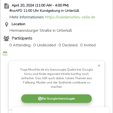
c
April 20, 2024 (11:00 AM - 4:00 PM)
o
#noAFD 11:00 Uhr Kundgebung in Unterlüß
n
Mehr Informationen:
https://solidarisches-celle.de
t
Location
e
Hermannsburger Straße in Unterlüß
n
Participants
t
0 Attending · 0 Undecided · 0 Declined · 0 Invited
i
s
a
×
r
Füge MoinHei.de als bevorzugte Quelle bei Google
c
hinzu und finde regionale Inhalte künftig noch
h
einfacher. Das hilft auch dabei, lokale Themen aus
Faßberg, Müden und der Südheide sichtbarer zu
i
machen.
v
e
Bei Google bevorzugen
d