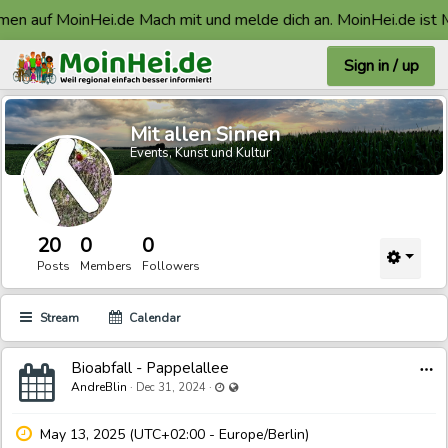
en auf MoinHei.de Mach mit und melde dich an. MoinHei.de ist M
Sign in / up
Mit allen Sinnen
Events, Kunst und Kultur
20
0
0
Posts
Members
Followers
Stream
Calendar
Bioabfall - Pappelallee
Last updated Dec 31, 2024 - 11:02 PM
Visible also to unregistered users
AndreBlin
·
·
Dec 31, 2024
May 13, 2025 (UTC+02:00 - Europe/Berlin)