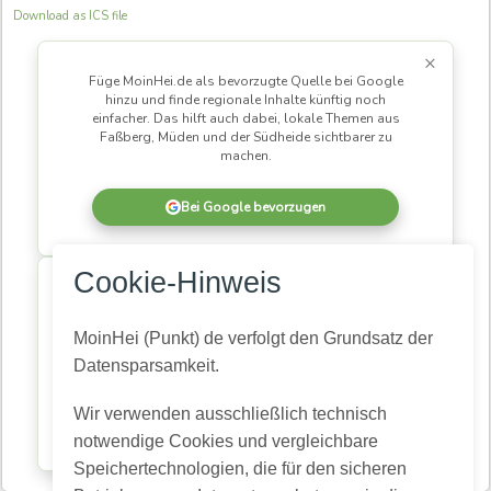
Download as ICS file
×
Füge MoinHei.de als bevorzugte Quelle bei Google
hinzu und finde regionale Inhalte künftig noch
einfacher. Das hilft auch dabei, lokale Themen aus
Faßberg, Müden und der Südheide sichtbarer zu
machen.
Bei Google bevorzugen
×
Cookie-Hinweis
MoinHei.de betreibe ich kostenlos, damit regionale
Informationen und Themen aus unserer Gemeinde für
alle zugänglich bleiben. Damit daraus eine
MoinHei (Punkt) de verfolgt den Grundsatz der
lebendige Community wird, braucht es Menschen,
Datensparsamkeit.
die mitlesen und mitmachen.
Wir verwenden ausschließlich technisch
Kostenlos registrieren
notwendige Cookies und vergleichbare
Speichertechnologien, die für den sicheren