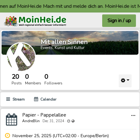
en auf MoinHei.de Mach mit und melde dich an. MoinHei.de ist M
Sign in / up
Mit allen Sinnen
Events, Kunst und Kultur
20
0
0
Posts
Members
Followers
Stream
Calendar
Papier - Pappelallee
Last updated Dec 31, 2024 - 11:02 PM
Visible also to unregistered users
AndreBlin
·
·
Dec 31, 2024
November 25, 2025 (UTC+02:00 - Europe/Berlin)