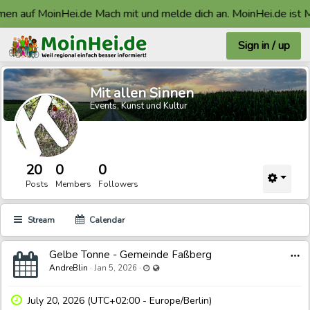
en auf MoinHei.de Mach mit und melde dich an. MoinHei.de ist M
Sign in / up
Mit allen Sinnen
Events, Kunst und Kultur
20
0
0
Posts
Members
Followers
Stream
Calendar
Gelbe Tonne - Gemeinde Faßberg
Last updated Jan 5, 2026 - 12:07 PM
Visible also to unregistered users
AndreBlin
·
·
Jan 5, 2026
July 20, 2026 (UTC+02:00 - Europe/Berlin)