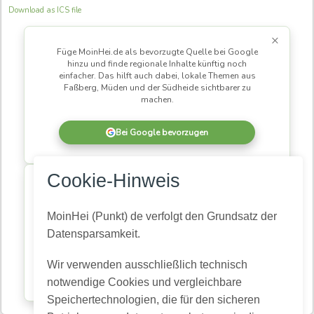
Download as ICS file
×
Füge MoinHei.de als bevorzugte Quelle bei Google
hinzu und finde regionale Inhalte künftig noch
einfacher. Das hilft auch dabei, lokale Themen aus
Faßberg, Müden und der Südheide sichtbarer zu
machen.
Bei Google bevorzugen
×
Cookie-Hinweis
MoinHei.de betreibe ich kostenlos, damit regionale
Informationen und Themen aus unserer Gemeinde für
alle zugänglich bleiben. Damit daraus eine
MoinHei (Punkt) de verfolgt den Grundsatz der
lebendige Community wird, braucht es Menschen,
Datensparsamkeit.
die mitlesen und mitmachen.
Wir verwenden ausschließlich technisch
Kostenlos registrieren
notwendige Cookies und vergleichbare
Speichertechnologien, die für den sicheren