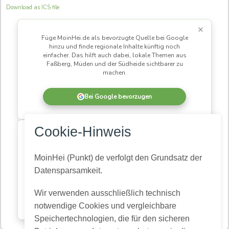
Download as ICS file
×
Füge MoinHei.de als bevorzugte Quelle bei Google
hinzu und finde regionale Inhalte künftig noch
einfacher. Das hilft auch dabei, lokale Themen aus
Faßberg, Müden und der Südheide sichtbarer zu
machen.
Bei Google bevorzugen
×
Cookie-Hinweis
MoinHei.de betreibe ich kostenlos, damit regionale
Informationen und Themen aus unserer Gemeinde für
alle zugänglich bleiben. Damit daraus eine
MoinHei (Punkt) de verfolgt den Grundsatz der
lebendige Community wird, braucht es Menschen,
Datensparsamkeit.
die mitlesen und mitmachen.
Wir verwenden ausschließlich technisch
Kostenlos registrieren
notwendige Cookies und vergleichbare
Speichertechnologien, die für den sicheren