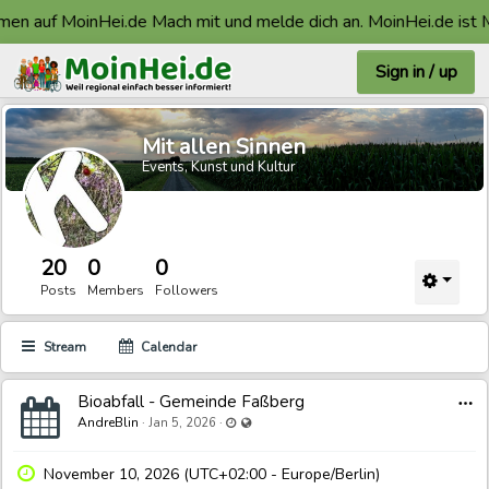
en auf MoinHei.de Mach mit und melde dich an. MoinHei.de ist M
Sign in / up
Mit allen Sinnen
Events, Kunst und Kultur
20
0
0
Posts
Members
Followers
Stream
Calendar
Bioabfall - Gemeinde Faßberg
Last updated Jan 5, 2026 - 12:07 PM
Visible also to unregistered users
AndreBlin
·
·
Jan 5, 2026
November 10, 2026 (UTC+02:00 - Europe/Berlin)