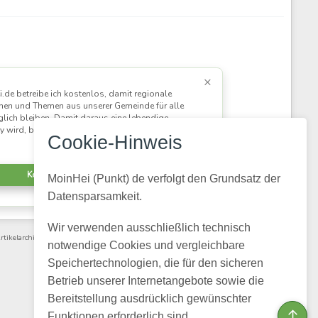
×
.de betreibe ich kostenlos, damit regionale
nen und Themen aus unserer Gemeinde für alle
lich bleiben. Damit daraus eine lebendige
 wird, braucht es Menschen, die mitlesen und
Cookie-Hinweis
mitmachen.
Kostenlos registrieren
MoinHei (Punkt) de verfolgt den Grundsatz der
Datensparsamkeit.
Wir verwenden ausschließlich technisch
rtikelarchiv
·
Videoarchiv
· Powered by
HumHub
notwendige Cookies und vergleichbare
Speichertechnologien, die für den sicheren
Betrieb unserer Internetangebote sowie die
Bereitstellung ausdrücklich gewünschter
↑
Funktionen erforderlich sind.