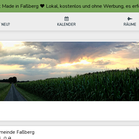
de in Faßberg ❤️ Lokal, kostenlos und ohne Werbung, es erfolgt 
 NEU?
KALENDER
RÄUME
emeinde Faßberg
Last updated Jun 2, 2024 - 10:55 PM
Visible also to unregistered users
·
4