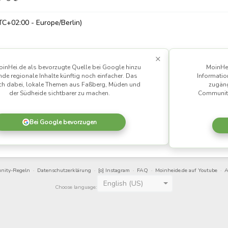
TC+02:00 - Europe/Berlin)
×
inHei.de als bevorzugte Quelle bei Google hinzu
MoinHei
nde regionale Inhalte künftig noch einfacher. Das
Informatio
uch dabei, lokale Themen aus Faßberg, Müden und
zugäng
der Südheide sichtbarer zu machen.
Community
Bei Google bevorzugen
nity-Regeln
·
Datenschutz­erklärung
·
[o] Instagram
·
FAQ
·
Moinheide.de auf Youtube
·
A
English (US)
Choose language: