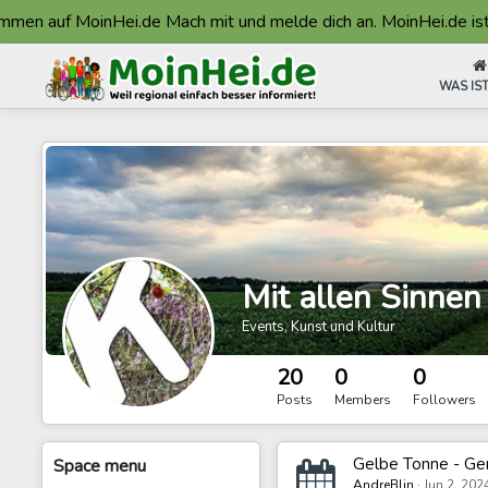
n auf MoinHei.de Mach mit und melde dich an. MoinHei.de ist Ma
WAS IST
Mit allen Sinnen
Events, Kunst und Kultur
20
0
0
Posts
Members
Followers
Gelbe Tonne - G
Space
menu
AndreBlin
·
Jun 2, 202