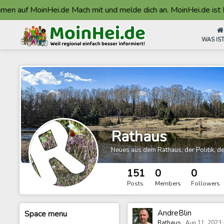
uf MoinHei.de Mach mit und melde dich an. MoinHei.de ist Made 
WAS IST
Rathaus
Neues aus dem Rathaus, der Politik, 
151
0
0
Posts
Members
Followers
AndreBlin
Space
menu
Rathaus
·
Aug 11, 2023