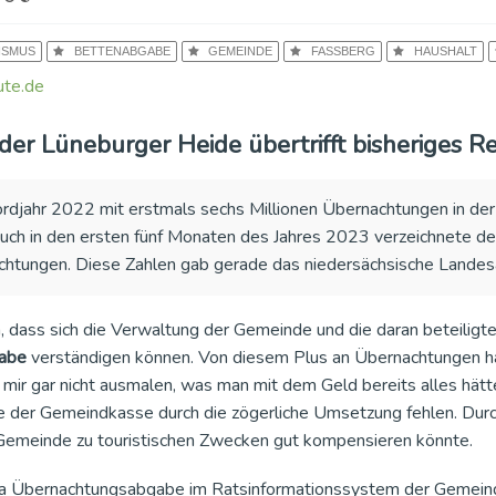
ISMUS
BETTENABGABE
GEMEINDE
FASSBERG
HAUSHALT
te.de
der Lüneburger Heide übertrifft bisheriges R
djahr 2022 mit erstmals sechs Millionen Übernachtungen in de
uch in den ersten fünf Monaten des Jahres 2023 verzeichnete de
chtungen. Diese Zahlen gab gerade das niedersächsische Landesam
h, dass sich die Verwaltung der Gemeinde und die daran beteiligt
abe
verständigen können. Von diesem Plus an Übernachtungen hät
mir gar nicht ausmalen, was man mit dem Geld bereits alles hätte
ie der Gemeindkasse durch die zögerliche Umsetzung fehlen. Du
Gemeinde zu touristischen Zwecken gut kompensieren könnte.
 Übernachtungsabgabe im Ratsinformationssystem der Gemein