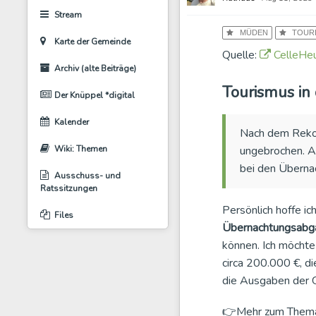
Stream
MÜDEN
TOUR
Karte der Gemeinde
Quelle:
CelleHeu
Archiv (alte Beiträge)
Tourismus in 
Der Knüppel *digital
Kalender
Nach dem Rekor
ungebrochen. A
Wiki: Themen
bei den Überna
Ausschuss- und
Ratssitzungen
Persönlich hoffe ic
Files
Übernachtungsabg
können. Ich möchte 
circa 200.000 €, d
die Ausgaben der 
👉Mehr zum Thema