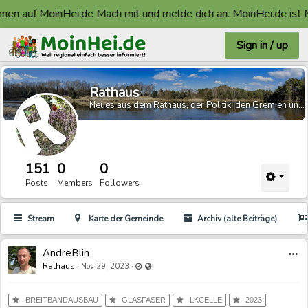
en auf MoinHei.de Mach mit und melde dich an. MoinHei.de ist M
Sign in / up
Rathaus
Neues aus dem Rathaus, der Politik, den Gremien und der Region
151
0
0
Posts
Members
Followers
Stream
Karte der Gemeinde
Archiv (alte Beiträge)
AndreBlin
Last updated Nov 29, 2023 - 12:50 PM
Visible also to unregistered users
Rathaus
·
·
Nov 29, 2023
BREITBANDAUSBAU
GLASFASER
LKCELLE
2023