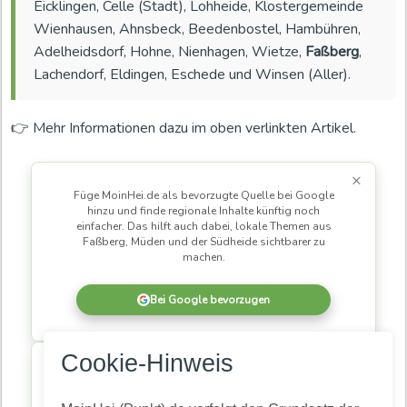
Eicklingen, Celle (Stadt), Lohheide, Klostergemeinde
Wienhausen, Ahnsbeck, Beedenbostel, Hambühren,
Adelheidsdorf, Hohne, Nienhagen, Wietze,
Faßberg
,
Lachendorf, Eldingen, Eschede und Winsen (Aller).
👉 Mehr Informationen dazu im oben verlinkten Artikel.
×
Füge MoinHei.de als bevorzugte Quelle bei Google
hinzu und finde regionale Inhalte künftig noch
einfacher. Das hilft auch dabei, lokale Themen aus
Faßberg, Müden und der Südheide sichtbarer zu
machen.
Bei Google bevorzugen
×
Cookie-Hinweis
MoinHei.de betreibe ich kostenlos, damit regionale
Informationen und Themen aus unserer Gemeinde für
alle zugänglich bleiben. Damit daraus eine