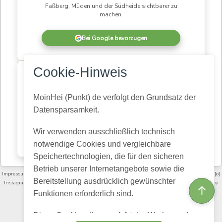
Faßberg, Müden und der Südheide sichtbarer zu
machen.
Bei Google bevorzugen
×
Cookie-Hinweis
MoinHei.de betreibe ich kostenlos, damit regionale
Informationen und Themen aus unserer Gemeinde für
alle zugänglich bleiben. Damit daraus eine
MoinHei (Punkt) de verfolgt den Grundsatz der
lebendige Community wird, braucht es Menschen,
Datensparsamkeit.
die mitlesen und mitmachen.
Wir verwenden ausschließlich technisch
Kostenlos registrieren
notwendige Cookies und vergleichbare
Speichertechnologien, die für den sicheren
Betrieb unserer Internetangebote sowie die
Impressum
·
Nutzungsbedingungen und Community-Regeln
·
Datenschutz­erklärung
·
[o]
Bereitstellung ausdrücklich gewünschter
Instagram
·
FAQ
·
Moinheide.de auf Youtube
·
Artikelarchiv
·
Videoarchiv
· Powered by
↑
HumHub
Funktionen erforderlich sind.
English (US)
Choose language:
Diese Cookies dienen
nicht
der Werbung, dem