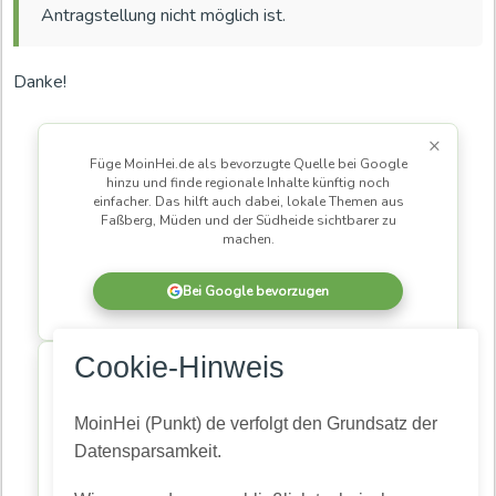
Antragstellung nicht möglich ist.
Danke!
×
Füge MoinHei.de als bevorzugte Quelle bei Google
hinzu und finde regionale Inhalte künftig noch
einfacher. Das hilft auch dabei, lokale Themen aus
Faßberg, Müden und der Südheide sichtbarer zu
machen.
Bei Google bevorzugen
×
Cookie-Hinweis
MoinHei.de betreibe ich kostenlos, damit regionale
Informationen und Themen aus unserer Gemeinde für
alle zugänglich bleiben. Damit daraus eine
MoinHei (Punkt) de verfolgt den Grundsatz der
lebendige Community wird, braucht es Menschen,
Datensparsamkeit.
die mitlesen und mitmachen.