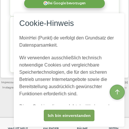
Bei Google bevorzugen
×
Cookie-Hinweis
MoinHei.de betreibe ich kostenlos, damit regionale
Informationen und Themen aus unserer Gemeinde für
alle zugänglich bleiben. Damit daraus eine
MoinHei (Punkt) de verfolgt den Grundsatz der
lebendige Community wird, braucht es Menschen,
Datensparsamkeit.
die mitlesen und mitmachen.
Wir verwenden ausschließlich technisch
Kostenlos registrieren
notwendige Cookies und vergleichbare
Speichertechnologien, die für den sicheren
Betrieb unserer Internetangebote sowie die
Impressum
·
Nutzungsbedingungen und Community-Regeln
·
Datenschutz­erklärung
·
[o]
Bereitstellung ausdrücklich gewünschter
Instagram
·
FAQ
·
Moinheide.de auf Youtube
·
Artikelarchiv
·
Videoarchiv
· Powered by
↑
HumHub
Funktionen erforderlich sind.
English (US)
Choose language:
Diese Cookies dienen
nicht
der Werbung, dem
Profiling oder dem Verkauf personenbezogener
Ich bin einverstanden
Daten.
WAS IST NEU?
KALENDER
RÄUME
SEITEN