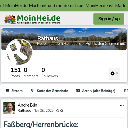
oinHei.de Mach mit und melde dich an. MoinHei.de ist Made in Fa
Sign in / up
Rathaus
Neues aus dem Rathaus, der Politik, den Gremien und der Region
151
0
0
Posts
Members
Followers
Stream
Karte der Gemeinde
Archiv (alte Beiträge)
AndreBlin
Last updated Nov 28, 2025 - 4:01 PM
Visible also to unregistered users
Rathaus
·
·
Nov 28, 2025
Faßberg/Herrenbrücke: