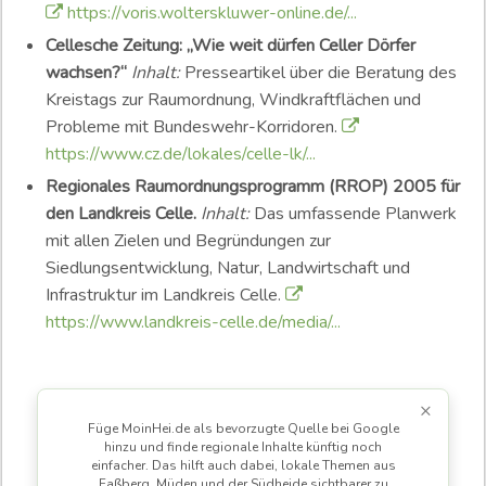
https://voris.wolterskluwer-online.de/...
Cellesche Zeitung: „Wie weit dürfen Celler Dörfer
wachsen?“
Inhalt:
Presseartikel über die Beratung des
Kreistags zur Raumordnung, Windkraftflächen und
Probleme mit Bundeswehr-Korridoren.
https://www.cz.de/lokales/celle-lk/...
Regionales Raumordnungsprogramm (RROP) 2005 für
den Landkreis Celle.
Inhalt:
Das umfassende Planwerk
mit allen Zielen und Begründungen zur
Siedlungsentwicklung, Natur, Landwirtschaft und
Infrastruktur im Landkreis Celle.
https://www.landkreis-celle.de/media/...
×
Füge MoinHei.de als bevorzugte Quelle bei Google
hinzu und finde regionale Inhalte künftig noch
einfacher. Das hilft auch dabei, lokale Themen aus
Faßberg, Müden und der Südheide sichtbarer zu