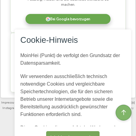
machen.
Bei Google bevorzugen
×
Cookie-Hinweis
MoinHei.de betreibe ich kostenlos, damit regionale
Informationen und Themen aus unserer Gemeinde für
alle zugänglich bleiben. Damit daraus eine
MoinHei (Punkt) de verfolgt den Grundsatz der
lebendige Community wird, braucht es Menschen,
Datensparsamkeit.
die mitlesen und mitmachen.
Wir verwenden ausschließlich technisch
Kostenlos registrieren
notwendige Cookies und vergleichbare
Speichertechnologien, die für den sicheren
Betrieb unserer Internetangebote sowie die
Impressum
·
Nutzungsbedingungen und Community-Regeln
·
Datenschutz­erklärung
·
[o]
Bereitstellung ausdrücklich gewünschter
Instagram
·
FAQ
·
Moinheide.de auf Youtube
·
Artikelarchiv
·
Videoarchiv
· Powered by
↑
HumHub
Funktionen erforderlich sind.
English (US)
Choose language:
Diese Cookies dienen
nicht
der Werbung, dem
Profiling oder dem Verkauf personenbezogener