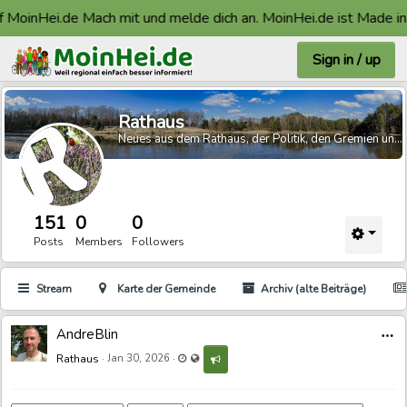
Hei.de Mach mit und melde dich an. MoinHei.de ist Made in Faßb
Sign in / up
Rathaus
Neues aus dem Rathaus, der Politik, den Gremien und der Region
151
0
0
Posts
Members
Followers
Stream
Karte der Gemeinde
Archiv (alte Beiträge)
AndreBlin
Last updated Jan 31, 2026 - 6:47 AM
Visible also to unregistered users
Rathaus
·
·
Jan 30, 2026