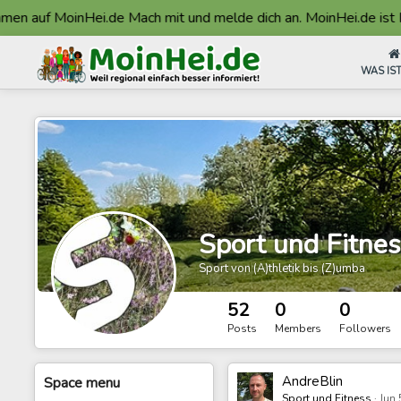
 auf MoinHei.de Mach mit und melde dich an. MoinHei.de ist Mad
WAS IST
Sport und Fitnes
Sport von (A)thletik bis (Z)umba
52
0
0
Posts
Members
Followers
AndreBlin
Space
menu
Sport und Fitness
·
Jun 