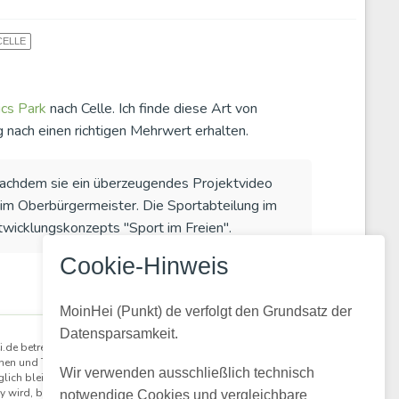
ELLE
ics Park
nach Celle. Ich finde diese Art von
g nach einen richtigen Mehrwert erhalten.
 Nachdem sie ein überzeugendes Projektvideo
beim Oberbürgermeister. Die Sportabteilung im
icklungskonzepts "Sport im Freien".
Cookie-Hinweis
MoinHei (Punkt) de verfolgt den Grundsatz der
×
Datensparsamkeit.
.de betreibe ich kostenlos, damit regionale
nen und Themen aus unserer Gemeinde für alle
Wir verwenden ausschließlich technisch
lich bleiben. Damit daraus eine lebendige
 wird, braucht es Menschen, die mitlesen und
notwendige Cookies und vergleichbare