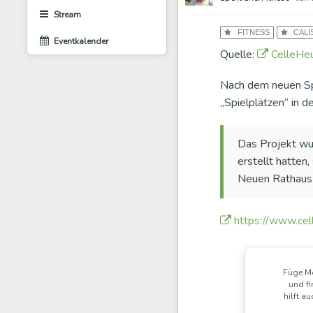
Stream
FITNESS
CALI
Eventkalender
Quelle:
CelleHeu
Nach dem neuen Sp
„Spielplätzen“ in d
Das Projekt wur
erstellt hatten
Neuen Rathaus 
https://www.cel
Füge Mo
und fi
hilft a