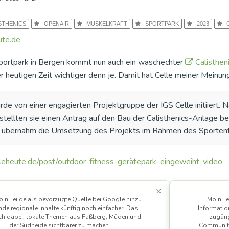
STHENICS
OPENAIR
MUSKELKRAFT
SPORTPARK
2023
C
te.de
ortpark in Bergen kommt nun auch ein waschechter
Calisthen
er heutigen Zeit wichtiger denn je. Damit hat Celle meiner Meinun
de von einer engagierten Projektgruppe der IGS Celle initiiert.
, stellten sie einen Antrag auf den Bau der Calisthenics-Anlage 
übernahm die Umsetzung des Projekts im Rahmen des Sportentw
leheute.de/post/outdoor-fitness-gerätepark-eingeweiht-video
×
inHei.de als bevorzugte Quelle bei Google hinzu
MoinHei
nde regionale Inhalte künftig noch einfacher. Das
Informatio
uch dabei, lokale Themen aus Faßberg, Müden und
zugäng
der Südheide sichtbarer zu machen.
Community