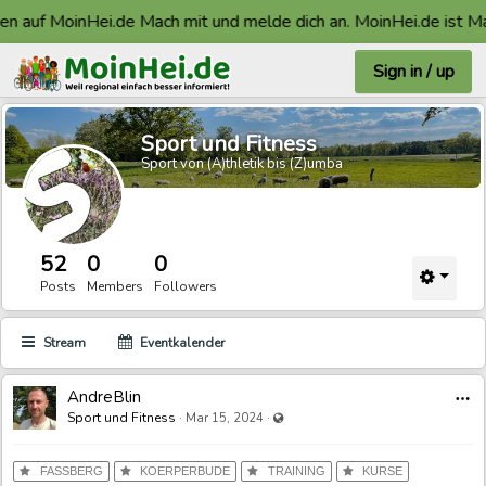
 auf MoinHei.de Mach mit und melde dich an. MoinHei.de ist Made
Sign in / up
Sport und Fitness
Sport von (A)thletik bis (Z)umba
52
0
0
Posts
Members
Followers
Stream
Eventkalender
AndreBlin
Visible also to unregistered users
Sport und Fitness
·
·
Mar 15, 2024
FASSBERG
KOERPERBUDE
TRAINING
KURSE