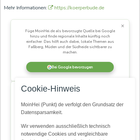
Mehr Informationen:
https://koerperbude.de
×
Füge MoinHei.de als bevorzugte Quelle bei Google
hinzu und finde regionale Inhalte künftig noch
einfacher. Das hilft auch dabei, lokale Themen aus
Faßberg, Müden und der Südheide sichtbarer zu
machen.
Bei Google bevorzugen
×
Cookie-Hinweis
MoinHei.de betreibe ich kostenlos, damit regionale
Informationen und Themen aus unserer Gemeinde für
alle zugänglich bleiben. Damit daraus eine
MoinHei (Punkt) de verfolgt den Grundsatz der
lebendige Community wird, braucht es Menschen,
Datensparsamkeit.
die mitlesen und mitmachen.
Wir verwenden ausschließlich technisch
Kostenlos registrieren
notwendige Cookies und vergleichbare