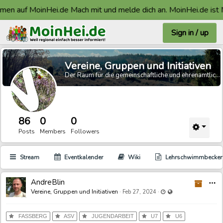
n auf MoinHei.de Mach mit und melde dich an. MoinHei.de ist Ma
Sign in / up
Vereine, Gruppen und Initiativen
Der Raum für die gemeinschaftliche und ehrenamtliche Arbeit.
86
0
0
Posts
Members
Followers
Stream
Eventkalender
Wiki
Lehrschwimmbecke
AndreBlin
T
Last updated Feb 27,
Visible also to unreg
Vereine, Gruppen und Initiativen
·
·
Feb 27, 2024
h
i
FASSBERG
ASV
JUGENDARBEIT
U7
U6
s