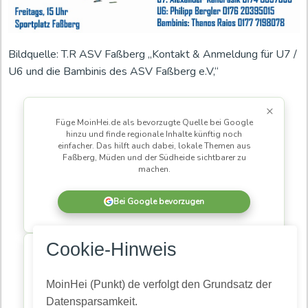
Bildquelle: T.R ASV Faßberg „Kontakt & Anmeldung für U7 /
U6 und die Bambinis des ASV Faßberg e.V,“
×
Füge MoinHei.de als bevorzugte Quelle bei Google
hinzu und finde regionale Inhalte künftig noch
einfacher. Das hilft auch dabei, lokale Themen aus
Faßberg, Müden und der Südheide sichtbarer zu
machen.
Bei Google bevorzugen
×
Cookie-Hinweis
MoinHei.de betreibe ich kostenlos, damit regionale
Informationen und Themen aus unserer Gemeinde für
alle zugänglich bleiben. Damit daraus eine
MoinHei (Punkt) de verfolgt den Grundsatz der
lebendige Community wird, braucht es Menschen,
Datensparsamkeit.
die mitlesen und mitmachen.