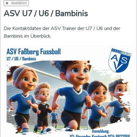
BAMBINIS
c
ASV U7 / U6 / Bambinis
o
n
t
Die Kontaktdaten der ASV Trainer der U7 / U6 und der
e
Bambinis im Überblick.
n
t
i
s
a
r
c
h
i
v
e
d