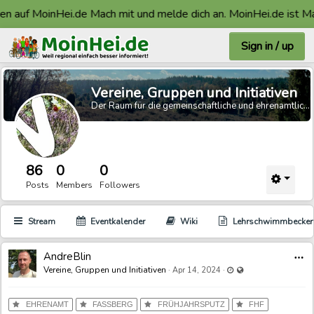
uf MoinHei.de Mach mit und melde dich an. MoinHei.de ist Made i
Sign in / up
Vereine, Gruppen und Initiativen
Der Raum für die gemeinschaftliche und ehrenamtliche Arbeit.
86
0
0
Posts
Members
Followers
Stream
Eventkalender
Wiki
Lehrschwimmbecke
AndreBlin
Last updated Apr 14,
Visible also to unreg
Vereine, Gruppen und Initiativen
·
·
Apr 14, 2024
EHRENAMT
FASSBERG
FRÜHJAHRSPUTZ
FHF