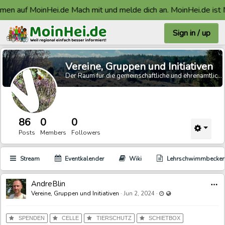
en auf MoinHei.de Mach mit und melde dich an. MoinHei.de ist M
Sign in / up
Vereine, Gruppen und Initiativen
Der Raum für die gemeinschaftliche und ehrenamtliche Arbeit.
86
0
0
Posts
Members
Followers
Stream
Eventkalender
Wiki
Lehrschwimmbecke
AndreBlin
Last updated Jun 2, 20
Visible also to unregi
Vereine, Gruppen und Initiativen
·
·
Jun 2, 2024
SPENDEN
CELLE
TIERSCHUTZ
SCHIETBOX