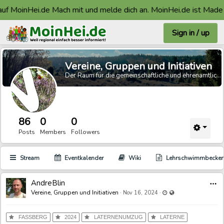
inHei.de Mach mit und melde dich an. MoinHei.de ist Made in Faß
Sign in / up
Vereine, Gruppen und Initiativen
Der Raum für die gemeinschaftliche und ehrenamtliche Arbeit.
86
0
0
Posts
Members
Followers
Stream
Eventkalender
Wiki
Lehrschwimmbecke
AndreBlin
Last updated Nov 17,
Visible also to unre
Vereine, Gruppen und Initiativen
·
·
Nov 16, 2024
FASSBERG
2024
LATERNENUMZUG
LATERNE