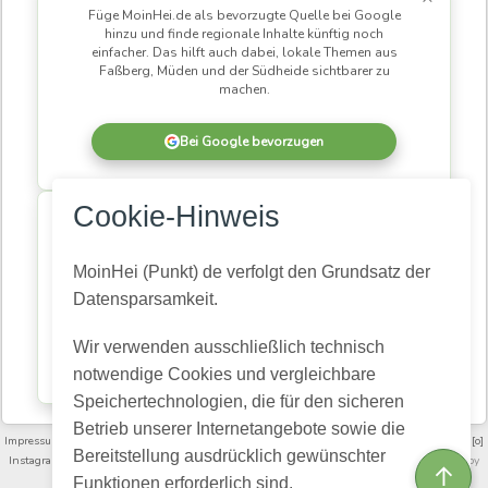
Füge MoinHei.de als bevorzugte Quelle bei Google
hinzu und finde regionale Inhalte künftig noch
einfacher. Das hilft auch dabei, lokale Themen aus
Faßberg, Müden und der Südheide sichtbarer zu
machen.
Bei Google bevorzugen
×
Cookie-Hinweis
MoinHei.de betreibe ich kostenlos, damit regionale
Informationen und Themen aus unserer Gemeinde für
alle zugänglich bleiben. Damit daraus eine
MoinHei (Punkt) de verfolgt den Grundsatz der
lebendige Community wird, braucht es Menschen,
Datensparsamkeit.
die mitlesen und mitmachen.
Wir verwenden ausschließlich technisch
Kostenlos registrieren
notwendige Cookies und vergleichbare
Speichertechnologien, die für den sicheren
Betrieb unserer Internetangebote sowie die
Impressum
·
Nutzungsbedingungen und Community-Regeln
·
Datenschutz­erklärung
·
[o]
Bereitstellung ausdrücklich gewünschter
Instagram
·
FAQ
·
Moinheide.de auf Youtube
·
Artikelarchiv
·
Videoarchiv
· Powered by
↑
HumHub
Funktionen erforderlich sind.