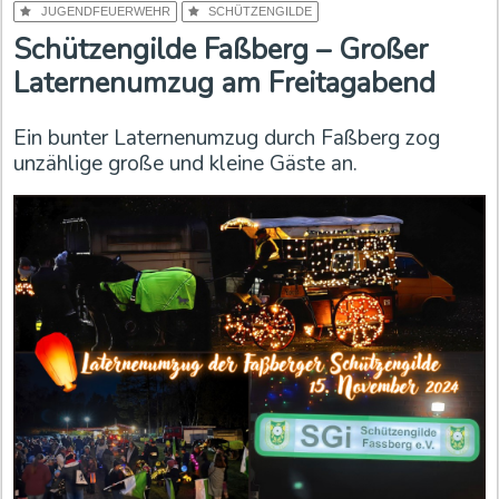
JUGENDFEUERWEHR
SCHÜTZENGILDE
Schützengilde Faßberg – Großer
Laternenumzug am Freitagabend
Ein bunter Laternenumzug durch Faßberg zog
unzählige große und kleine Gäste an.