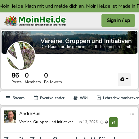
i.de Mach mit und melde dich an. MoinHei.de ist Made in Faßber
Sign in / up
Vereine, Gruppen und Initiativen
Der Raum für die gemeinschaftliche und ehrenamtliche Arbeit.
86
0
0
Posts
Members
Followers
Stream
Eventkalender
Wiki
Lehrschwimmbecke
AndreBlin
Last updated Jun 14,
Visible also to unreg
Vereine, Gruppen und Initiativen
·
·
Jun 13, 2026