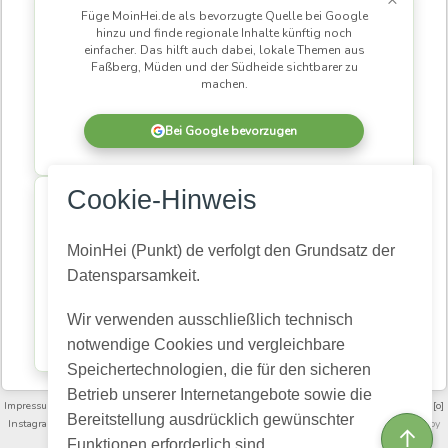
Füge MoinHei.de als bevorzugte Quelle bei Google
hinzu und finde regionale Inhalte künftig noch
einfacher. Das hilft auch dabei, lokale Themen aus
Faßberg, Müden und der Südheide sichtbarer zu
machen.
Bei Google bevorzugen
×
Cookie-Hinweis
MoinHei.de betreibe ich kostenlos, damit regionale
Informationen und Themen aus unserer Gemeinde für
alle zugänglich bleiben. Damit daraus eine
MoinHei (Punkt) de verfolgt den Grundsatz der
lebendige Community wird, braucht es Menschen,
Datensparsamkeit.
die mitlesen und mitmachen.
Wir verwenden ausschließlich technisch
Kostenlos registrieren
notwendige Cookies und vergleichbare
Speichertechnologien, die für den sicheren
Betrieb unserer Internetangebote sowie die
Impressum
·
Nutzungsbedingungen und Community-Regeln
·
Datenschutz­erklärung
·
[o]
Bereitstellung ausdrücklich gewünschter
Instagram
·
FAQ
·
Moinheide.de auf Youtube
·
Artikelarchiv
·
Videoarchiv
· Powered by
↑
HumHub
Funktionen erforderlich sind.