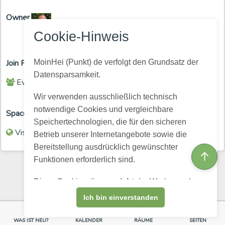
Owner
Cookie-Hinweis
MoinHei (Punkt) de verfolgt den Grundsatz der
Join Policy
Datensparsamkeit.
Everyone can enter
Wir verwenden ausschließlich technisch
notwendige Cookies und vergleichbare
Space Visibility
Speichertechnologien, die für den sicheren
Visible for all (members and guests)
Betrieb unserer Internetangebote sowie die
Bereitstellung ausdrücklich gewünschter
↑
Funktionen erforderlich sind.
Diese Cookies dienen
nicht
der Werbung, dem
Profiling oder dem Verkauf personenbezogener
Ich bin einverstanden
Daten.
WAS IST NEU?
KALENDER
RÄUME
SEITEN