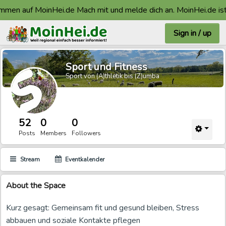
mmen auf MoinHei.de Mach mit und melde dich an. MoinHei.de ist
Sign in / up
Sport und Fitness
Sport von (A)thletik bis (Z)umba
52
0
0
Posts
Members
Followers
Stream
Eventkalender
About
the Space
Kurz gesagt: Gemeinsam fit und gesund bleiben, Stress
abbauen und soziale Kontakte pflegen