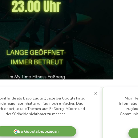
×
inHei.de als bevorzugte Quelle bei Google hinzu
MoinHei
nde regionale Inhalte künftig noch einfacher. Das
Informatio
uch dabei, lokale Themen aus Faßberg, Müden und
zugäng
der Südheide sichtbarer zu machen.
Community
Bei Google bevorzugen