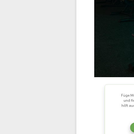
Füge Mo
und fi
hilft a