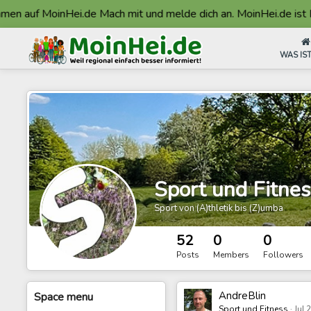
f MoinHei.de Mach mit und melde dich an. MoinHei.de ist Made i
WAS IST
Sport und Fitnes
Sport von (A)thletik bis (Z)umba
52
0
0
Posts
Members
Followers
AndreBlin
Space
menu
Sport und Fitness
·
Jul 