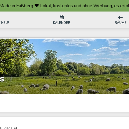
n Faßberg ❤️ Lokal, kostenlos und ohne Werbung, es erfolgt kein
 NEU?
KALENDER
RÄUME
s
Visible also to unregistered users
·
20, 2023