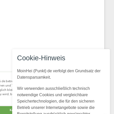
Cookie-Hinweis
MoinHei (Punkt) de verfolgt den Grundsatz der
×
Datensparsamkeit.
.de betreibe ich kostenlos, damit regionale
nen und Themen aus unserer Gemeinde für alle
Wir verwenden ausschließlich technisch
lich bleiben. Damit daraus eine lebendige
 wird, braucht es Menschen, die mitlesen und
notwendige Cookies und vergleichbare
mitmachen.
Speichertechnologien, die für den sicheren
Betrieb unserer Internetangebote sowie die
Kostenlos registrieren
Bereitstellung ausdrücklich gewünschter