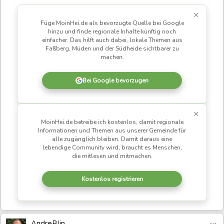
werde den Termin halten können, versicherte die BM’in.
×
Weiterhin gab sie an, dass durch den kürzlich beschlossenen,
Füge MoinHei.de als bevorzugte Quelle bei Google
derzeit in der Prüfung befindlichen Doppelhaushalt 2026–
hinzu und finde regionale Inhalte künftig noch
2027 die Grundvoraussetzung für die Sanierung beschlossen
einfacher. Das hilft auch dabei, lokale Themen aus
Faßberg, Müden und der Südheide sichtbarer zu
sei.
machen.
Bei Google bevorzugen
Quelle:
https://www.bbsr.bund.de
- Mit dem neuen
Bundesprogramm „Sanierung kommunaler
Sportstätten – Schwimmbäder“ stellt der Bund
×
erstmals 250 Millionen Euro gezielt für kommunale
MoinHei.de betreibe ich kostenlos, damit regionale
Informationen und Themen aus unserer Gemeinde für
Schwimmbäder bereit. Gefördert werden vor allem
alle zugänglich bleiben. Damit daraus eine
Sanierungen, energetische Verbesserungen und
lebendige Community wird, braucht es Menschen,
Maßnahmen für eine klimafreundlichere
die mitlesen und mitmachen.
Wärmeversorgung. Kommunen können bis zum 19.
Kostenlos registrieren
Juni 2026 Projektskizzen einreichen, sofern sie
Eigentümer der Einrichtung sind. Auch eine
Weiterleitung von Fördermitteln an Dritte, etwa
Vereine, ist möglich. Die endgültige Projektauswahl
AndreBlin