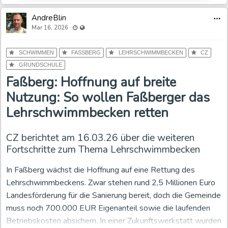
AndreBlin
Der übergeordnete Rahmen ist klar
Last updated Mar 16, 2026 - 8:10 PM
Visible also to unregistered users
·
Mar 16, 2026
Die Kultusministerkonferenz verfolgt das Ziel, dass Kinder
SCHWIMMEN
FASSBERG
LEHRSCHWIMMBECKEN
CZ
spätestens am Ende der Grundschulzeit sicher schwimmen
GRUNDSCHULE
können. Die DLRG warnt seit Jahren davor, dass immer mehr
Faßberg: Hoffnung auf breite
Kinder dieses Ziel nicht erreichen.
Nutzung: So wollen Faßberger das
Damit ist die Richtung klar: Schwimmausbildung ist kein
Lehrschwimmbecken retten
Nebenthema, sondern Teil des Bildungsauftrags und der
Daseinsvorsorge. Für Faßberg folgt daraus eine einfache
CZ berichtet am 16.03.26 über die weiteren
Schlussfolgerung: Wo kein Hallenbad vorhanden ist, wo
Fortschritte zum Thema Lehrschwimmbecken
lange Fahrzeiten Unterricht beschneiden und wo selbst
In Faßberg wächst die Hoffnung auf eine Rettung des
ergänzende Angebote auf Ehrenamt angewiesen sind, ist ein
Lehrschwimmbeckens. Zwar stehen rund 2,5 Millionen Euro
Lehrschwimmbecken keine Frage des Komforts. Es ist
Bild: A.Blin/MoinHei.de „Malheur kurz vor dem Aufstellen,
Landesförderung für die Sanierung bereit, doch die Gemeinde
sachlich notwendig.
die Krone kann so nicht genutzt werden.“
muss noch 700.000 EUR Eigenanteil sowie die laufenden
Mehr als ein Lehrschwimmbecken – ein
Betriebskosten absichern. In einer Zukunftswerkstatt wurden