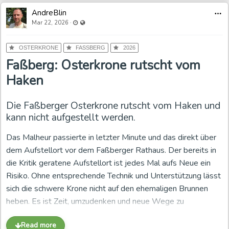
eindeutig für ein Lehrschwimmbecken und für dessen rege
AndreBlin
Nutzung aussprechen. Ebenso muss die Verwaltung ihrer
Last updated Mar 22, 2026 - 12:57 PM
Visible also to unregistered users
·
Mar 22, 2026
Verantwortung als Schulträger nachkommen, die
Bestandsimmobilien pflegen und die bereits eingeworbenen
OSTERKRONE
FASSBERG
2026
Fördermittel endlich in die Sanierung umsetzen.
Faßberg: Osterkrone rutscht vom
Haken
Das Land erkennt die Bedeutung an, die
Lehrerschaft warnt
Die Faßberger Osterkrone rutscht vom Haken und
Die Kleine Anfrage der CDU-Landtagsabgeordneten Sophie
kann nicht aufgestellt werden.
Ramdor im Niedersächsischen Landtag zeigt, dass der
Das Malheur passierte in letzter Minute und das direkt über
Schwimmunterricht landesweit unter Druck steht.
dem Aufstellort vor dem Faßberger Rathaus. Der bereits in
Beantwortet wurde sie vom Kultusministerium unter
die Kritik geratene Aufstellort ist jedes Mal aufs Neue ein
Kultusministerin Julia Willie Hamburg. Die Landesregierung
Risiko. Ohne entsprechende Technik und Unterstützung lässt
betont, dass Schwimmen lebensrettend sein kann,
sich die schwere Krone nicht auf den ehemaligen Brunnen
gesundheitlich wichtig ist und pädagogisch einen hohen
heben. Es ist Zeit, umzudenken und neue Wege zu
Stellenwert hat. Das Land verweist auf Fortbildungen,
beschreiten. Die Krone wird trotz der Schäden nicht
Programme und zusätzliche Angebote. Gleichzeitig räumt es
Read more
abgeschrieben. Wir werden die Schadstellen am