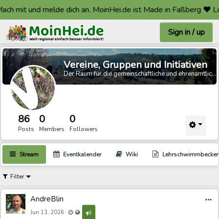
dich an. MoinHei.de ist Made in Faßberg ❤️ Lokal, kostenlos un
Sign in / up
Vereine, Gruppen und Initiativen
Der Raum für die gemeinschaftliche und ehrenamtliche Arbeit.
86
0
0
Posts
Members
Followers
Stream
Eventkalender
Wiki
Lehrschwimmbecke
Filter
AndreBlin
Last updated Jun 14, 2026 - 5:52 AM
Visible also to unregistered users
·
Jun 13, 2026