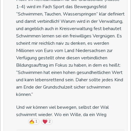
1-4) wird im Fach Sport das Bewegungsfeld
Zukunftswerkstatt „Lehrschwimmbecken“
Weitere Kontaktmöglichkeiten:
“Schwimmen, Tauchen, Wasserspringen” klar definiert
und damit verbindlich! Warum wird in der Verwaltung,
Termin: 10.06.26, 18:00 Uhr, Rathaus Faßberg
E-Mail:
service@lsbfassberg.de
und angeblich auch in Kreisverwaltung fest behautet
Anschrift: Pro! Lehrschwimmbecken Faßberg n.e.V.,
Schwimmen lernen sei ein freiwilliges Vergnügen. Es
Die Faßbergerinnen und Faßberger sowie alle Interessierten
Pappelallee 69, 29328 Faßberg
scheint mir reichlich naiv zu denken, es werden
aus dem näheren Umfeld sind aufgerufen, bei der nächsten
Telefon: 015167957776
Millionen von Euro vom Land Niedersachsen zur
Zukunftswerkstatt am 10.06.26 mit Rat und Tat auf dem
Verfügung gestellt ohne diesen verbindlichen
Weg zur gesicherten Sanierung mitzuwirken. Wer keine Lust
Jetzt online die Mitgliedschaft im Verein
Bildungsauftrag im Fokus zu haben, in dem es heißt:
hat, bis zum kommenden Termin zu warten, kann sich gerne
beantragen:
“Schwimmen hat einen hohen gesundheitlichen Wert
an mich, André Blin (
@AndreBlin
) oder an Reimar Große-
und kann lebensrettend sein. Daher sollte jedes Kind
Bölting (
@reimargb
) wenden.
Bild: A.Blin/MoinHei.de „KI generiert. So könnte es
Pro! Lehrschwimmbecken Faßberg n.e.V.
am Ende der Grundschulzeit sicher schwimmen
aussehen, wenn die Sanierung in die Tat umgesetzt
Mitgliedschaft beantragen
können.”
würde.“
Download des Mitgliedsantrags
(Link unterhalb)
Und wir können viel bewegen, selbst der Wal
In der Saison 2026 steht das Waldschwimmbad
schwimmt wieder. Wo ein Wille, da ein Weg
Herrenbrücke aufgrund der laufenden Sanierung nicht zur
1
2
Verfügung. Maßnahmen zur Verlängerung der saisonalen