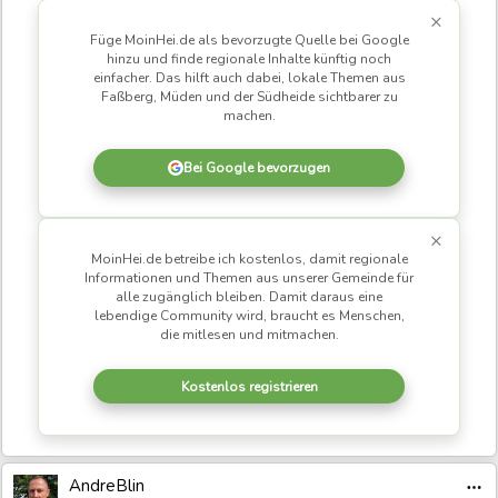
zweiten Veranstaltung noch recht überschaubar. Ob dies an
×
der fehlenden offiziellen Werbung für die Veranstaltung oder
Füge MoinHei.de als bevorzugte Quelle bei Google
der recht kurzen Einladungsliste lag, mag ich nicht beurteilen.
hinzu und finde regionale Inhalte künftig noch
einfacher. Das hilft auch dabei, lokale Themen aus
Ich selbst hatte noch am Tag der Veranstaltung dazu in den
Faßberg, Müden und der Südheide sichtbarer zu
drei großen Facebook-Gruppen des Ortes aufgerufen. Die
machen.
Teilnahme von zwei weiteren Ratsmitgliedern neben BM´in
Bei Google bevorzugen
Speder ist dagegen ein positives Signal. Danke an Angelika
Cremer und Matthias Möncher für die Teilnahme.
×
MoinHei.de betreibe ich kostenlos, damit regionale
Notiz an mich selbst: Zur dritten ZKW wird die
Informationen und Themen aus unserer Gemeinde für
Trommel kräftiger geschlagen.
alle zugänglich bleiben. Damit daraus eine
lebendige Community wird, braucht es Menschen,
die mitlesen und mitmachen.
Verwaltung am Thema dran, Präsentation zum
Sachstand
Kostenlos registrieren
Nach der ersten Veranstaltung gab es eine Liste an
Hausaufgaben abzuarbeiten. So wurde durch die HVB
seinerzeit erläutert, was die Aufgabe der Verwaltung sei und
AndreBlin