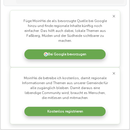
Nutzungszeit wurden aus finanziellen Gründen gestrichen.
Das Nichtschwimmerbecken wird deutlich verkleinert.
Zugleich gibt es in der gesamten Kommune kein Hallenbad.
×
Füge MoinHei.de als bevorzugte Quelle bei Google
Für Schulklassen bedeutet das: Der Weg zum
hinzu und finde regionale Inhalte künftig noch
nächstgelegenen Hallenbad dauert mit dem Bus rund 30
einfacher. Das hilft auch dabei, lokale Themen aus
Faßberg, Müden und der Südheide sichtbarer zu
Minuten pro Strecke. Ein erheblicher Teil der Unterrichtszeit
machen.
geht damit schon durch die An- und Abfahrt verloren.
Bei Google bevorzugen
Hinzu kommt, dass Schwimmangebote vor Ort teils nicht aus
dem regulären Schulbetrieb heraus abgesichert werden.
Wenn Schwimmkurse an der Müdener Grundschule nicht
×
durch die Lehrerschaft gedeckt, sondern von ehrenamtlich
MoinHei.de betreibe ich kostenlos, damit regionale
Informationen und Themen aus unserer Gemeinde für
engagierten Eltern mitgetragen werden, zeigt das einerseits
alle zugänglich bleiben. Damit daraus eine
großen Einsatz. Andererseits wird deutlich, wie lückenhaft
lebendige Community wird, braucht es Menschen,
die mitlesen und mitmachen.
die Struktur inzwischen ist. Ehrenamt kann helfen, darf aber
staatliche Pflichtaufgaben nicht dauerhaft ersetzen.
Kostenlos registrieren
Genau deshalb benötigt Faßberg ein klares Signal. Beide
Schulen in der Gemeinde und ihre Leitungen müssen sich