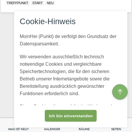
TREFFPUNKT
START
NEU
Cookie-Hinweis
MoinHei (Punkt) de verfolgt den Grundsatz der
Datensparsamkeit.
Wir verwenden ausschließlich technisch
notwendige Cookies und vergleichbare
Speichertechnologien, die für den sicheren
Betrieb unserer Internetangebote sowie die
Bereitstellung ausdrücklich gewünschter
↑
Funktionen erforderlich sind.
Diese Cookies dienen
nicht
der Werbung, dem
Profiling oder dem Verkauf personenbezogener
Ich bin einverstanden
Daten.
WAS IST NEU?
KALENDER
RÄUME
SEITEN