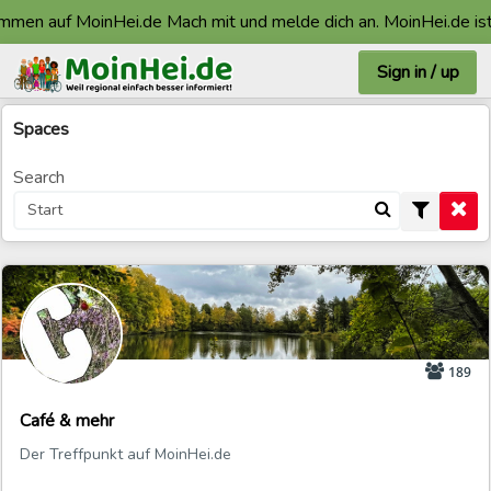
mmen auf MoinHei.de Mach mit und melde dich an. MoinHei.de ist
Sign in / up
Spaces
Search
189
Café & mehr
Der Treffpunkt auf MoinHei.de