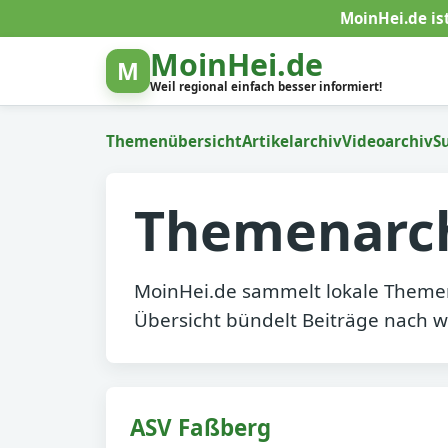
MoinHei.de is
MoinHei.de
M
Weil regional einfach besser informiert!
Themenübersicht
Artikelarchiv
Videoarchiv
S
Themenarc
MoinHei.de sammelt lokale Themen
Übersicht bündelt Beiträge nach 
ASV Faßberg