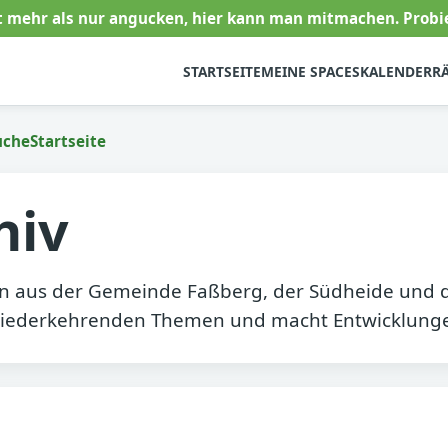
t mehr als nur angucken, hier kann man mitmachen. Probie
STARTSEITE
MEINE SPACES
KALENDER
R
uche
Startseite
hiv
 aus der Gemeinde Faßberg, der Südheide und d
wiederkehrenden Themen und macht Entwicklunge